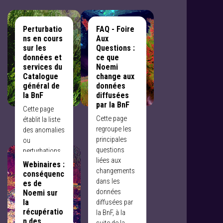
Perturbatio
FAQ - Foire
ns en cours
Aux
sur les
Questions :
données et
ce que
services du
Noemi
Catalogue
change aux
général de
données
la BnF
diffusées
par la BnF
Cette page
établit la liste
des anomalies
ou
perturbations
identifiées à ce
Webinaires :
jour,
conséquenc
notamment en
es de
Noemi sur
lien avec le
la
déploiement
récupératio
du nouvel outil
n des