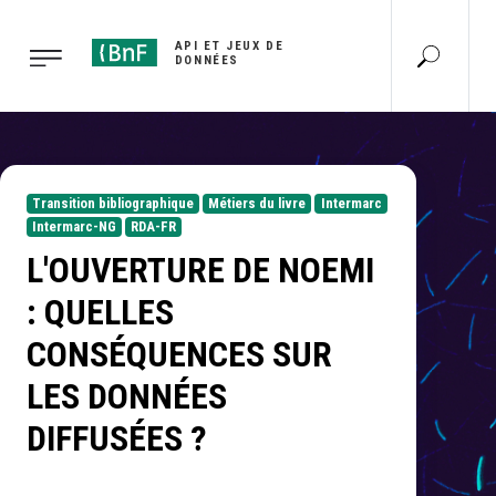
Gestion des cookies
API ET JEUX DE
DONNÉES
Transition bibliographique
Métiers du livre
Intermarc
Intermarc-NG
RDA-FR
L'OUVERTURE DE NOEMI
: QUELLES
CONSÉQUENCES SUR
LES DONNÉES
DIFFUSÉES ?