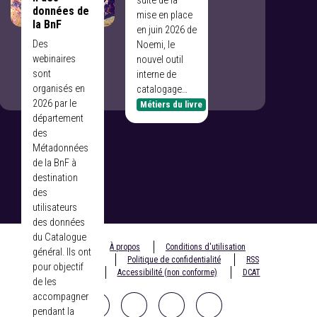
interne de
données de
catalogage de
la BnF
la BnF
Des
(Noemi), en
webinaires
juin 2026.
sont
Métiers du livre
organisés en
2026 par le
Métiers du livre
département
des
Métadonnées
de la BnF à
destination
des
utilisateurs
des données
du Catalogue
© 2020 BnF
À propos
Conditions d'utilisation
général. Ils ont
Mentions légales
Politique de confidentialité
RSS
pour objectif
Écrire à la BnF
Accessibilité (non conforme)
DCAT
de les
accompagner
pendant la