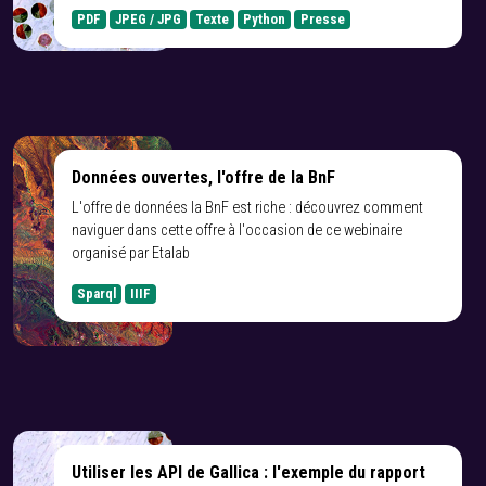
PDF
JPEG / JPG
Texte
Python
Presse
Données ouvertes, l'offre de la BnF
L'offre de données la BnF est riche : découvrez comment
naviguer dans cette offre à l'occasion de ce webinaire
organisé par Etalab
Sparql
IIIF
Utiliser les API de Gallica : l'exemple du rapport