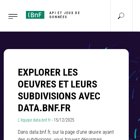
Gestion des cookies
API ET JEUX DE
DONNÉES
EXPLORER LES
OEUVRES ET LEURS
SUBDIVISIONS AVEC
DATA.BNF.FR
L'équipe data.bnf.fr
-
15/12/2025
Dans data.bnf.fr, sur la page d'une œuvre ayant
des subdivisions, vous trouvez désormais