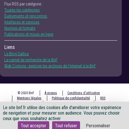
Flux RSS par catégorie :
Toutes les catégories
Événements et rencontres
Interfaces et services
Normes et formats
Publications et mises en ligne
Liens
Le Blog Gallica
Le carnet de recherche de la BnF
Web Corpora : explorer les archives de l'internet à la BnF
© 2020 BnF
À propos
Conditions d'utilisation
Mentions légales
Politique de confidentialité
RSS
Écrire à la BnF
Accessibilité (non conforme)
DCAT
Le site bnf.fr utilise des cookies afin d'améliorer votre expérience
de navigation et pour mesurer son audience. Vous pouvez choisir
ceux que vous souhaitez activer
X
facebook
instagram
youtube
Tout accepter
Tout refuser
Personnaliser