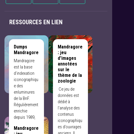
RESSOURCES EN LIEN
Dumps
Mandragore
Mandragore
: jeu
d'images
Mandragore
annotées
est la base
sur le
d’indexation
thème de la
iconographiqu
zoologie
e des
​ Ce jeu de
enluminures
données est
de la BnF.
dédié à
Régulièrement
l'analyse des
enrichie
contenus
depuis 1989,
iconographiqu
elle décrit
es d’ouvrages
Mandragore
aujourd’hui
anciens. Il
: jeu