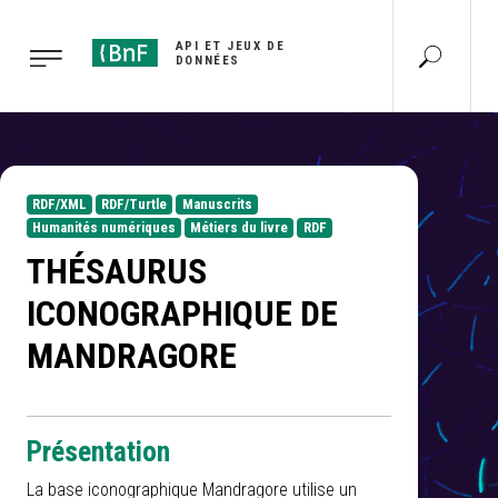
API ET JEUX DE
DONNÉES
RDF/XML
RDF/Turtle
Manuscrits
Humanités numériques
Métiers du livre
RDF
THÉSAURUS
ICONOGRAPHIQUE DE
MANDRAGORE
Présentation
La base iconographique Mandragore utilise un