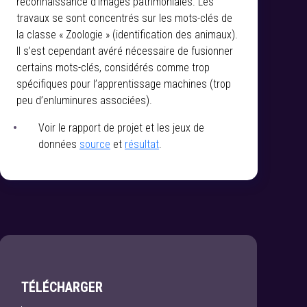
reconnaissance d’images patrimoniales. Les
travaux se sont concentrés sur les mots-clés de
la classe « Zoologie » (identification des animaux).
Il s’est cependant avéré nécessaire de fusionner
certains mots-clés, considérés comme trop
spécifiques pour l’apprentissage machines (trop
peu d’enluminures associées).
Voir le rapport de projet et les jeux de
données
source
et
résultat
.
TÉLÉCHARGER