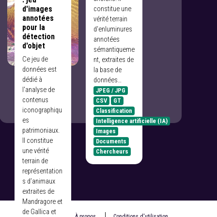
205 000
d'images
constitue une
enluminures
annotées
vérité terrain
issues de près
pour la
d'enluminures
de 7000
détection
annotées
manuscrits…
d'objet
sémantiqueme
CSV
Ce jeu de
nt, extraites de
Manuscrits
données est
la base de
Images
dédié à
données…
Métiers du livre
l'analyse de
JPEG / JPG
contenus
CSV
GT
iconographiqu
Classification
es
Intelligence artificielle (IA)
patrimoniaux.
Images
Il constitue
Documents
une vérité
Chercheurs
terrain de
représentation
s d’animaux
extraites de
Mandragore et
de Gallica et
© 2020 BnF
À propos
Conditions d'utilisation