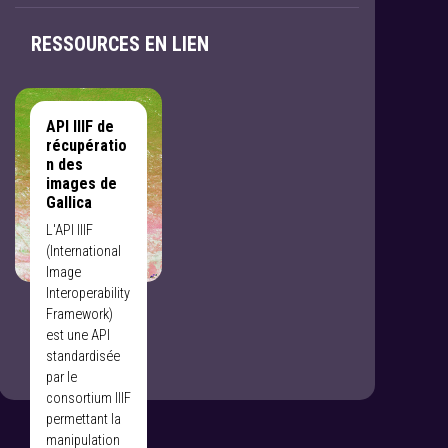
RESSOURCES EN LIEN
API IIIF de
récupératio
n des
images de
Gallica
L'API IIIF
(International
Image
Interoperability
Framework)
est une API
standardisée
par le
consortium IIIF
permettant la
manipulation