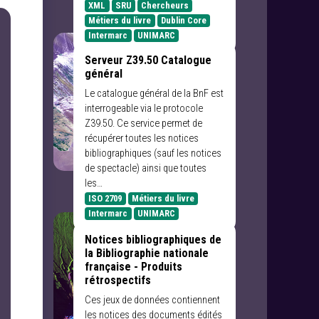
XML
SRU
Chercheurs
Métiers du livre
Dublin Core
Intermarc
UNIMARC
Serveur Z39.50 Catalogue
général
Le catalogue général de la BnF est
interrogeable via le protocole
Z39.50. Ce service permet de
récupérer toutes les notices
bibliographiques (sauf les notices
de spectacle) ainsi que toutes
les…
ISO 2709
Métiers du livre
Intermarc
UNIMARC
Notices bibliographiques de
la Bibliographie nationale
française - Produits
rétrospectifs
Ces jeux de données contiennent
les notices des documents édités