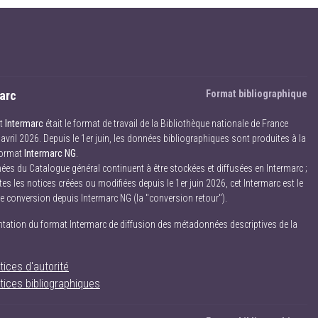
arc
Format bibliographique
at
Intermarc
était le format de travail de la Bibliothèque nationale de France
avril 2026. Depuis le 1er juin, les données bibliographiques sont produites à la
format
Intermarc NG
.
ées du Catalogue général continuent à être stockées et diffusées en Intermarc ;
es les notices créées ou modifiées depuis le 1er juin 2026, cet Intermarc est le
ne conversion depuis Intermarc NG (la "conversion retour").
ation du format Intermarc de diffusion des métadonnées descriptives de la
tices d'autorité
tices bibliographiques