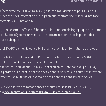
ARC
Format bibliographique
(acronyme pour UNIversal MARC) est le format développé par l’IFLA pour
 l’échange de l’information bibliographique informatisée et servir d’interface
s formats MARC nationaux.
, c’est le format officiel d’échange de l’information bibliographique et le format
il du Sudoc (Système universitaire de documentation) et de la plupart des
èques publiques.
el UNIMARC
permet de consulter l'organisation des informations par blocs.
t UNIMARC de diffusion de la BnF résulte de la conversion en UNIMARC des
en Intermarc du Catalogue général de la BnF.
te la structure du Manuel UNIMARC défini au niveau international par l'IFLA,
s perdre pour autant la richesse des données saisies à la source en Intermarc,
permettre une réutilisation optimale de ces données dans les catalogues
 vue exhaustive des métadonnées descriptives de la BnF en UNIMARC,
r la
documentation du format UNIMARC de diffusion de la BnF.