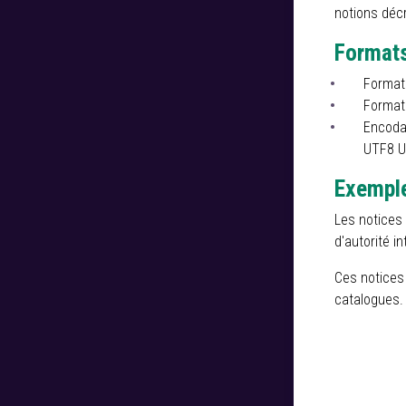
notions décr
Formats
Format
Format
Encodag
UTF8 U
Exemple
Les notices 
d'autorité i
Ces notices 
catalogues.