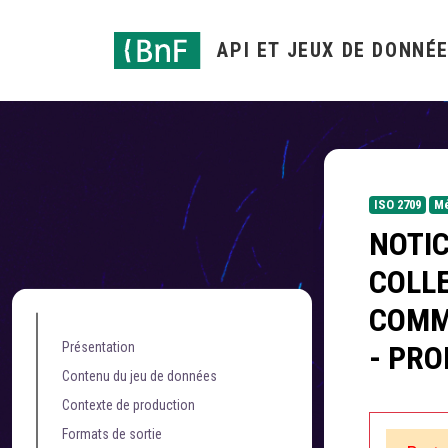
Gestion des cookies
API ET JEUX DE DONNÉ
ISO 2709
Mé
NOTIC
COLLE
COMM
Présentation
- PR
Contenu du jeu de données
Contexte de production
Formats de sortie