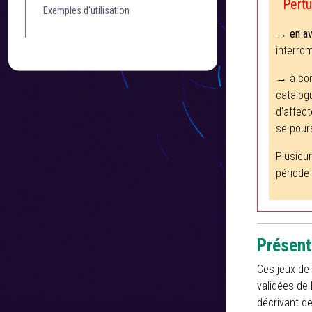
Pertur
Exemples d'utilisation
→
en av
interro
→ à co
catalog
d'affect
se pour
Plusieu
période 
Présent
Ces jeux de
validées de 
décrivant d