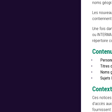
noms géogr
Les nouveaux
contiennent
Une fois dan
ou INTERMAR
répertoire 
Contenu
Personn
Titres 
Noms g
Sujets
Context
Ces notices 
d'accès aux 
fournissent 