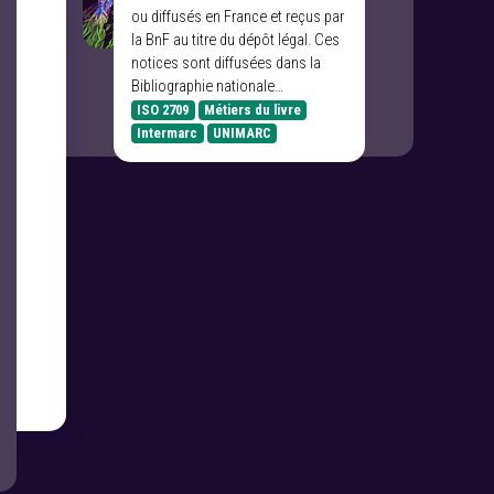
ou diffusés en France et reçus par
la BnF au titre du dépôt légal. Ces
notices sont diffusées dans la
Bibliographie nationale…
ISO 2709
Métiers du livre
Intermarc
UNIMARC