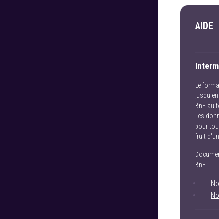
AIDE
Interm
Le form
jusqu'en 
BnF au 
Les donn
pour tout
fruit d'u
Document
BnF :
No
No