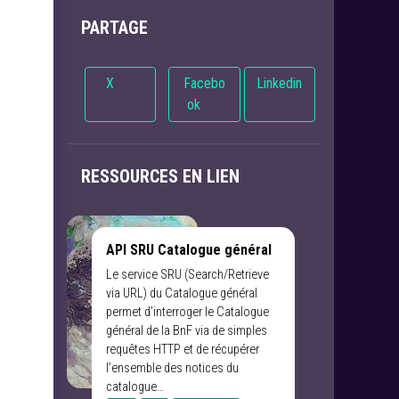
PARTAGE
X
Facebo
Linkedin
ok
u
RESSOURCES EN LIEN
API SRU Catalogue général
Le service SRU (Search/Retrieve
via URL) du Catalogue général
permet d’interroger le Catalogue
général de la BnF via de simples
requêtes HTTP et de récupérer
l’ensemble des notices du
catalogue…