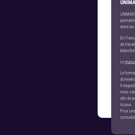
UNIM
UNIMARC 
permettre
entre le
En France
de trava
biblioth
Le
manu
Le forma
données 
Il respec
mais san
afin de 
locaux.
Pour une
consulte