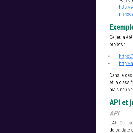
http://
n_mode
Exemple
Ce jeu a été
projets :
https:
http://
Dans le cas 
et la classi
mais non vér
API et 
API
L’API Gallic
de sa date d