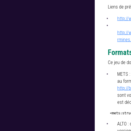
Liens de pré
http:/
http://
rmines
Formats
Ce jeu de d
METS :
au form
http://
sont vo
est déc
 <mets:stru
ALTO :
version