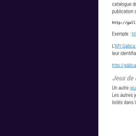
catalogue du
publication
http://gall
Exemple :
ht
L’
API Gallica 
leur identifi
http://galli
Jeux de
Un autre
je
Les autres 
listés dans 