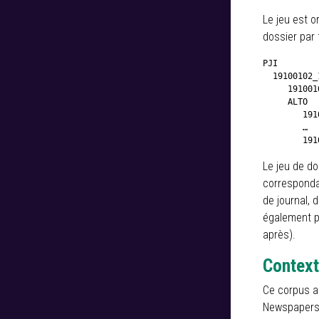
Le jeu est o
dossier par 
PJI

  19100102_1
     191001
     ALTO

        191
        …

        191
Le jeu de do
correspondan
de journal, 
également po
après).
Context
Ce corpus a
Newspapers