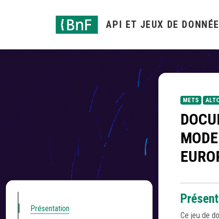
Gestion des cookies
API ET JEUX DE DONNÉ
METS
ALT
DOCU
MODE 
EURO
Présent
Présentation
Ce jeu de d