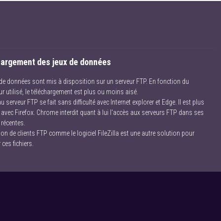
argement des jeux de données
 de données sont mis à disposition sur un serveur FTP. En fonction du
r utilisé, le téléchargement est plus ou moins aisé.
u serveur FTP se fait sans difficulté avec Internet explorer et Edge. Il est plus
 avec Firefox. Chrome interdit quant à lui l'accès aux serveurs FTP dans ses
 récentes.
tion de clients FTP comme le logiciel FileZilla est une autre solution pour
 ces fichiers.