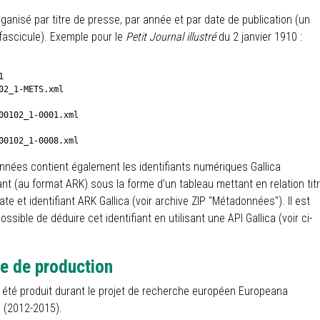
rganisé par titre de presse, par année et par date de publication (un
fascicule). Exemple pour le
Petit Journal illustré
du 2 janvier 1910 :


02_1-METS.xml

00102_1-0001.xml

00102_1-0008.xml
nnées contient également les identifiants numériques Gallica
t (au format ARK) sous la forme d’un tableau mettant en relation tit
date et identifiant ARK Gallica (voir archive ZIP "Métadonnées"). Il est
ssible de déduire cet identifiant en utilisant une API Gallica (voir ci-
e de production
 été produit durant le projet de recherche européen Europeana
 (2012-2015).