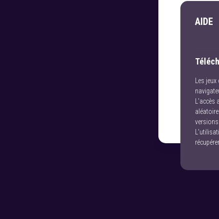
AIDE
Téléch
Les jeux
navigateu
L'accès a
aléatoire
versions
L'utilisa
récupérer