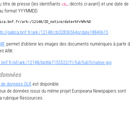
 titre de presse (les identifiants
décrits ci-avant) et une date de
…
cb
 au format YYYMMDD.
ica.bnf.fr/ark:/12148/ID_notice/date+%Y+%M+%D
tp://gallica.bnf.fr/ark:/12148/cb32836564q/date18840615
IIIF
permet d’obtenir les images des documents numériques à partir 
ant ARK :
ca.bnf.fr/iiif/ark:/12148/bpt6k7155522/f1/full/full/0/native.jpg
 données
u de données OLR
est disponible.
jeux de données issus du même projet Europeana Newspapers sont
la rubrique Ressources.