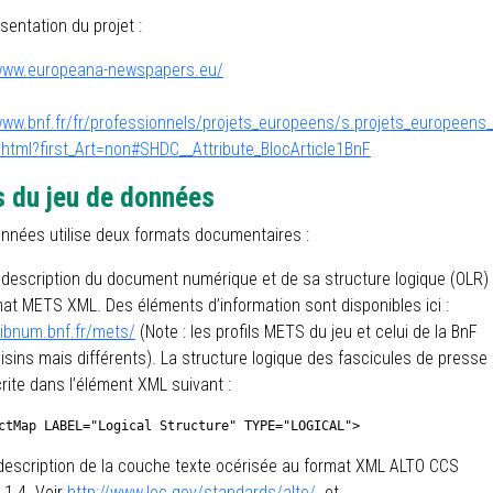
sentation du projet :
/www.europeana-newspapers.eu/
www.bnf.fr/fr/professionnels/projets_europeens/s.projets_europeens_
.html?first_Art=non#SHDC__Attribute_BlocArticle1BnF
 du jeu de données
onnées utilise deux formats documentaires :
 description du document numérique et de sa structure logique (OLR)
at METS XML. Des éléments d’information sont disponibles ici :
bibnum.bnf.fr/mets/
(Note : les profils METS du jeu et celui de la BnF
isins mais différents). La structure logique des fascicules de presse
rite dans l’élément XML suivant :
ctMap LABEL="Logical Structure" TYPE="LOGICAL">
 description de la couche texte océrisée au format XML ALTO CCS
 1.4. Voir
http://www.loc.gov/standards/alto/
et