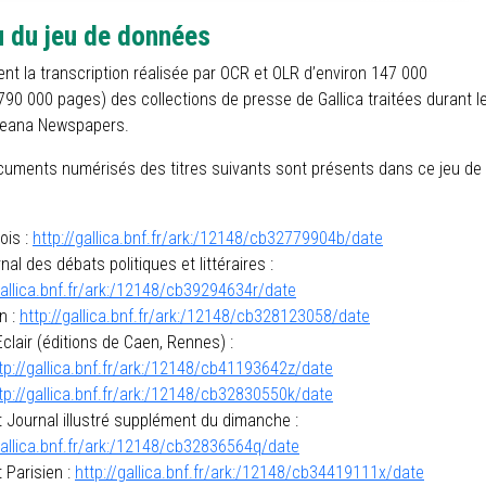
 du jeu de données
ent la transcription réalisée par OCR et OLR d’environ 147 000
790 000 pages) des collections de presse de Gallica traitées durant l
peana Newspapers.
cuments numérisés des titres suivants sont présents dans ce jeu de
ois :
http://gallica.bnf.fr/ark:/12148/
cb32779904b
/date
nal des débats politiques et littéraires :
gallica.bnf.fr/ark:/12148/
cb39294634r
/date
n :
http://gallica.bnf.fr/ark:/12148/
cb328123058
/date
clair (éditions de Caen, Rennes) :
tp://gallica.bnf.fr/ark:/12148/
cb41193642z
/date
tp://gallica.bnf.fr/ark:/12148/
cb32830550k
/date
t Journal illustré supplément du dimanche :
gallica.bnf.fr/ark:/12148/cb32836564q/date
t Parisien :
http://gallica.bnf.fr/ark:/12148/
cb34419111x
/date