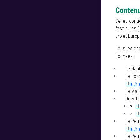
Contenu
Ce jeu conti
fascicules (
projet Euro
Tous les do
données :
Le Gaul
Le Jour
http://
Le Mati
Ouest E
ht
ht
Le Peti
http://
Le Peti