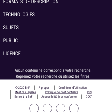
FORMATS DE DESCRIPTION
TECHNOLOGIES
SUJETS
PUBLIC
LICENCE
Aucun contenu ne correspond à votre recherche.
Reprenez votre recherche ou utilisez les filtres.
© 2020 BnF
À propos
Conditions d'utilisation
Mentions légales
Politique de confidentialité
RSS
Écrire à la BnF
Accessibilité (non conforme)
DCAT